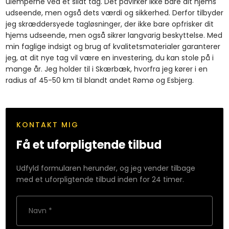
ulemperne ved et slidt tag. Det påvirker ikke bare dit hjems
udseende, men også dets værdi og sikkerhed. Derfor tilbyder
jeg skræddersyede tagløsninger, der ikke bare opfrisker dit
hjems udseende, men også sikrer langvarig beskyttelse. Med
min faglige indsigt og brug af kvalitetsmaterialer garanterer
jeg, at dit nye tag vil være en investering, du kan stole på i
mange år. Jeg holder til i Skærbæk, hvorfra jeg kører i en
radius af 45-50 km til blandt andet Rømø og Esbjerg.
KONTAKT MIG
Få et uforpligtende tilbud
Udfyld formularen herunder, og jeg vender tilbage
med et uforpligtende tilbud inden for 24 timer.